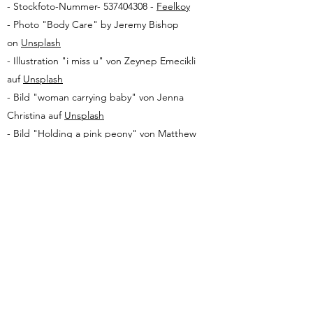
- Stockfoto-Nummer- 537404308 -
Feelkoy
- Photo "Body Care" by Jeremy Bishop
on
Unsplash
- Illustration "i miss u" von Zeynep Emecikli
auf
Unsplash
- Bild "woman carrying baby" von Jenna
Christina auf
Unsplash
- Bild "Holding a pink peony" von Matthew
Henry auf
Unsplash
- Bild "assortment of some of the essential
Indian spices" von Pratiksha Mohanty
auf
Unsplash
- Bild "Mountain Hikes Alone" von Brooke
Cagle auf
Unsplash
4. Datenschutz
Sofern innerhalb des Internetangebotes die
Möglichkeit zur Eingabe persönlicher oder